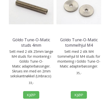
Göldo Tune-O-Matic
Göldo Tune-O-Matic
studs 4mm
tommelhjul M4
Sett med 2 stk 25mm lange
Sett med 2 stk M4
M4 studs for montering i
tommehjul til M4 studs for
Göldo Tune-O-
montering i Göldo Tune-O-
Matic adapterbøssinger.
Matic adapterbøssinger.
Skrues inn med en 2mm
35,-
sekskantnøkkel (Unbraco)
33,-
KJØP
KJØP