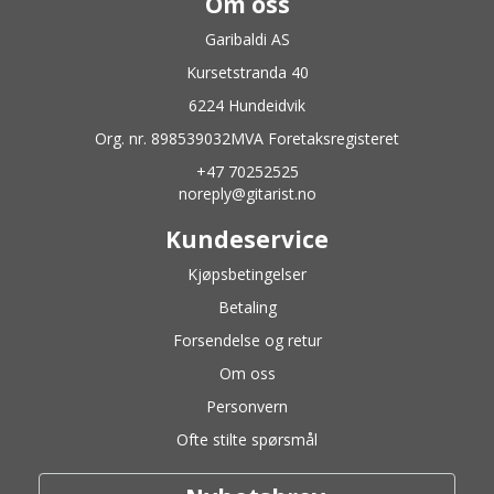
Om oss
Garibaldi AS
Kursetstranda 40
6224 Hundeidvik
Org. nr. 898539032MVA Foretaksregisteret
+47 70252525
noreply@gitarist.no
Kundeservice
Kjøpsbetingelser
Betaling
Forsendelse og retur
Om oss
Personvern
Ofte stilte spørsmål