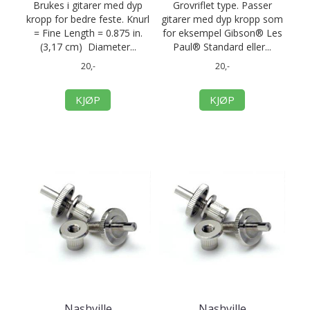
Brukes i gitarer med dyp
Grovriflet type. Passer
kropp for bedre feste. Knurl
gitarer med dyp kropp som
= Fine Length = 0.875 in.
for eksempel Gibson® Les
(3,17 cm) Diameter...
Paul® Standard eller...
20,-
20,-
KJØP
KJØP
Nashville
Nashville