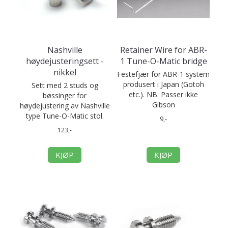
Nashville
Retainer Wire for ABR-
høydejusteringsett -
1 Tune-O-Matic bridge
nikkel
Festefjær for ABR-1 system
produsert i Japan (Gotoh
Sett med 2 studs og
etc.). NB: Passer ikke
bøssinger for
Gibson
høydejustering av Nashville
type Tune-O-Matic stol.
9,-
123,-
KJØP
KJØP