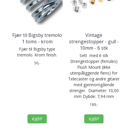
Fjær til Bigsby tremolo
Vintage
1 toms - krom
strengestopper - gull -
10mm - 6 stk
Fjær til Bigsby type
tremolo. Krom finish.
Sett med 6 stk
Strengestopper (ferrules)
56,-
Flush Mount (ikke
utenpåliggende flens) for
Telecaster og andre gitarer
med gjennomgående
strenger. Diameter: 10,00
mm Dybde: 7,94 mm
189,-
KJØP
KJØP