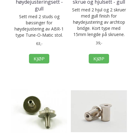
høydejusteringsett -
skrue og hjulsett - gull
gull
Sett med 2 hjul og 2 skruer
med gull finish for
Sett med 2 studs og
høydejustering av archtop
bøssinger for
bridge. Kort type med
høydejustering av ABR-1
15mm lengde på skruene.
type Tune-O-Matic stol.
39,-
63,-
KJØP
KJØP