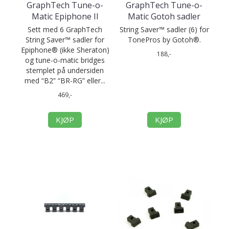
GraphTech Tune-o-
GraphTech Tune-o-
Matic Epiphone II
Matic Gotoh sadler
Sett med 6 GraphTech
String Saver™ sadler (6) for
String Saver™ sadler for
TonePros by Gotoh®.
Epiphone® (ikke Sheraton)
188,-
og tune-o-matic bridges
stemplet på undersiden
med “B2” “BR-RG” eller...
469,-
KJØP
KJØP