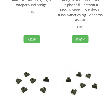
wraparound bridge.
Epiphone® Shetaon II
Tune-O-Matic. E.S.P.®/S.I.C.
136,-
tune-o-matics og Tonepros
AVR-II.
136,-
KJØP
KJØP