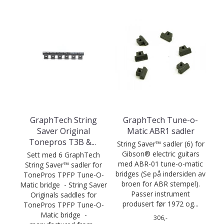
GraphTech String
GraphTech Tune-o-
Saver Original
Matic ABR1 sadler
Tonepros T3B &
...
String Saver™ sadler (6) for
Gibson® electric guitars
Sett med 6 GraphTech
med ABR-01 tune-o-matic
String Saver™ sadler for
bridges (Se på indersiden av
TonePros TPFP Tune-O-
broen for ABR stempel).
Matic bridge - String Saver
Passer instrument
Originals saddles for
produsert før 1972 og...
TonePros TPFP Tune-O-
Matic bridge -
306,-