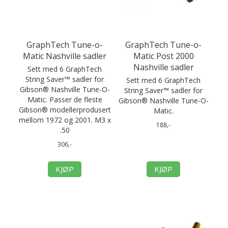
GraphTech Tune-o-
GraphTech Tune-o-
Matic Nashville sadler
Matic Post 2000
Nashville sadler
Sett med 6 GraphTech
String Saver™ sadler for
Sett med 6 GraphTech
Gibson® Nashville Tune-O-
String Saver™ sadler for
Matic. Passer de fleste
Gibson® Nashville Tune-O-
Gibson® modellerprodusert
Matic.
mellom 1972 og 2001. M3 x
188,-
.50
306,-
KJØP
KJØP