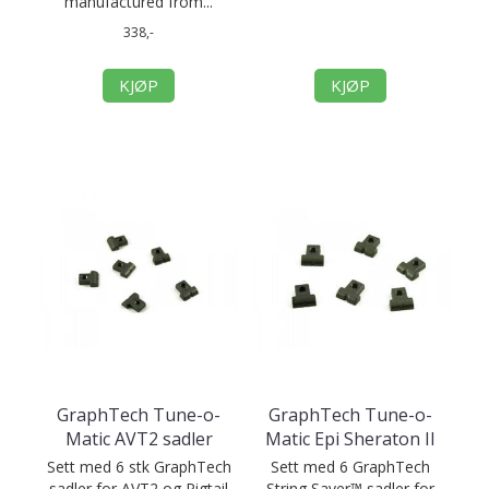
manufactured from...
338,-
KJØP
KJØP
GraphTech Tune-o-
GraphTech Tune-o-
Matic AVT2 sadler
Matic Epi Sheraton II
Sett med 6 stk GraphTech
Sett med 6 GraphTech
sadler for AVT2 og Pigtail
String Saver™ sadler for