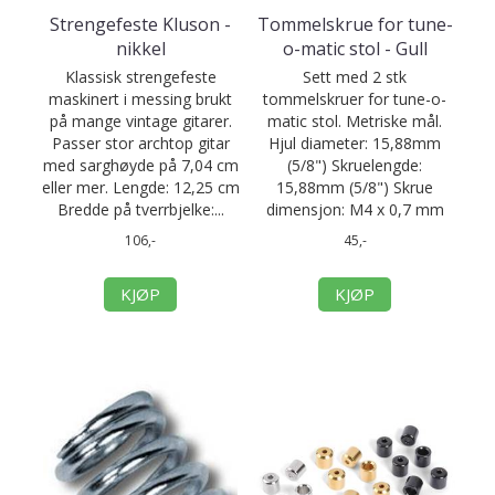
Strengefeste Kluson -
Tommelskrue for tune-
nikkel
o-matic stol - Gull
Klassisk strengefeste
Sett med 2 stk
maskinert i messing brukt
tommelskruer for tune-o-
på mange vintage gitarer.
matic stol. Metriske mål.
Passer stor archtop gitar
Hjul diameter: 15,88mm
med sarghøyde på 7,04 cm
(5/8") Skruelengde:
eller mer. Lengde: 12,25 cm
15,88mm (5/8") Skrue
Bredde på tverrbjelke:...
dimensjon: M4 x 0,7 mm
106,-
45,-
KJØP
KJØP