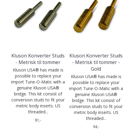
Kluson Konverter Studs
Kluson Konverter Studs
- Metrisk til tommer
- Metrisk til tommer -
Gold
Kluson USA® has made is
possible to replace your
Kluson USA® has made is
import Tune-O-Matic with a
possible to replace your
genuine Kluson USA®
import Tune-O-Matic with a
bridge. This kit consist of
genuine Kluson USA®
conversion studs to fit your
bridge. This kit consist of
metric body inserts. US
conversion studs to fit your
threaded...
metric body inserts. US
threaded...
81,-
94,-