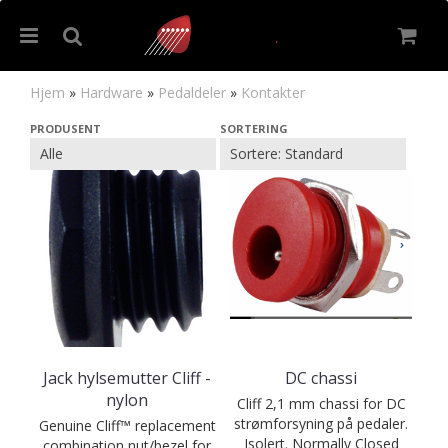
Hjem
»
Hardware
»
Pedaldeler
»
Kontakter
Kontakter
PRODUSENT
SORTERING
Nullstill
Trykk ENTER for å søke
Jack hylsemutter Cliff -
DC chassi
nylon
Cliff 2,1 mm chassi for DC
strømforsyning på pedaler.
Genuine Cliff™ replacement
Isolert. Normally Closed
combination nut/bezel for