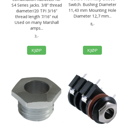
Switch. Bushing Diameter
S4 Series jacks. 3/8” thread
11,43 mm Mounting Hole
diameter/20 TPI 3/16”
Diameter 12,7 mm...
thread length 7/16” nut
Used on many Marshall
8,-
amps...
3,-
KJØP
KJØP