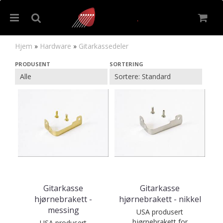
Hjem
»
Hardware
»
Gitarkassedeler
Gitarkassedeler
PRODUSENT
SORTERING
Nullstill
Trykk ENTER for å søke
Gitarkasse
Gitarkasse
hjørnebrakett -
hjørnebrakett - nikkel
messing
USA produsert
hjørnebrakett for
USA produsert