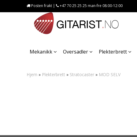
Posten frakt |
+47 70 25 25 25 man-fre 08:00-12:00
Mekanikk
Oversadler
Plekterbrett
Hjem
»
Plekterbrett
»
Stratocaster
»
MOD SELV