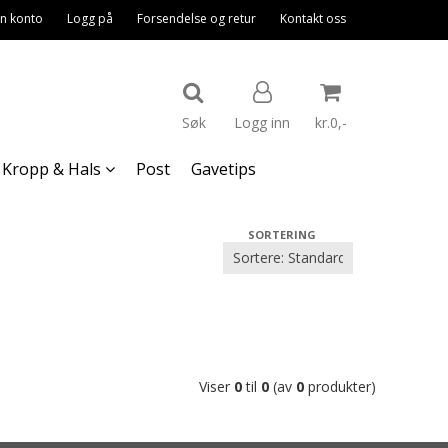
n konto
Logg på
Forsendelse og retur
Kontakt oss
Søk
Logg inn
kr.0,-
Kropp & Hals
Post
Gavetips
Nullstill
SORTERING
Trykk ENTER for å søke
Viser
0
til
0
(av
0
produkter)