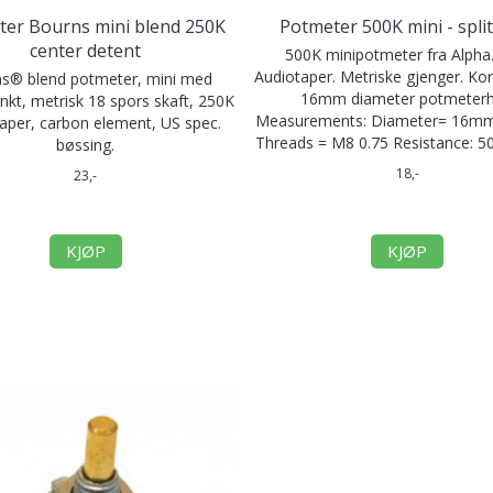
er Bourns mini blend 250K
Potmeter 500K mini - spli
center detent
500K minipotmeter fra Alpha
Audiotaper. Metriske gjenger. Kor
s® blend potmeter, mini med
16mm diameter potmeterh
nkt, metrisk 18 spors skaft, 250K
Measurements: Diameter= 16mm
taper, carbon element, US spec.
Threads = M8 0.75 Resistance: 50
bøssing.
18,-
23,-
KJØP
KJØP