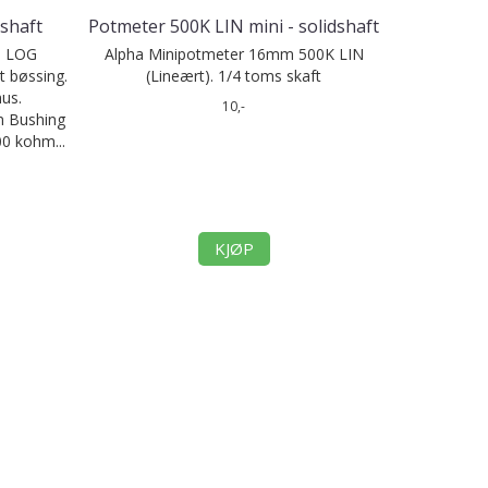
tshaft
Potmeter 500K LIN mini - solidshaft
. LOG
Alpha Minipotmeter 16mm 500K LIN
t bøssing.
(Lineært). 1/4 toms skaft
us.
10,-
 Bushing
0 kohm...
KJØP