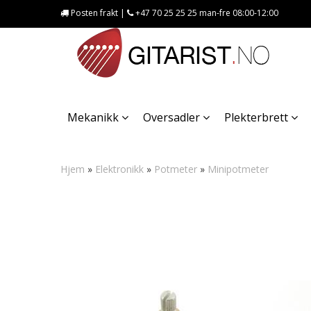
Posten frakt |
+47 70 25 25 25 man-fre 08:00-12:00
Mekanikk
Oversadler
Plekterbrett
Hjem
»
Elektronikk
»
Potmeter
»
Minipotmeter