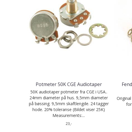
Potmeter 50K CGE Audiotaper
Fend
50K audiotaper potmeter fra CGE i USA..
24mm diameter på hus. 9,5mm diameter
Original
på bøssing. 9,5mm skaftlengde. 24 tagger
fo
hode. 20% toleranse (Bildet viser 25K)
Measurements:...
23,-