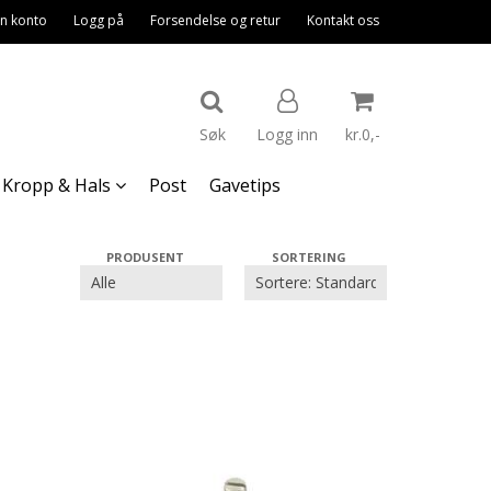
n konto
Logg på
Forsendelse og retur
Kontakt oss
Søk
Logg inn
kr.0,-
Kropp & Hals
Post
Gavetips
Nullstill
PRODUSENT
SORTERING
Trykk ENTER for å søke