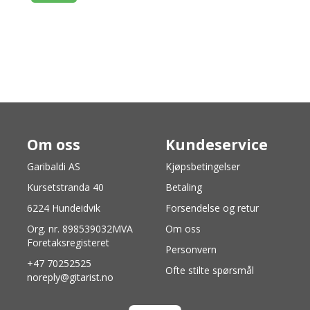
Om oss
Kundeservice
Garibaldi AS
Kjøpsbetingelser
Kursetstranda 40
Betaling
6224 Hundeidvik
Forsendelse og retur
Org. nr. 898539032MVA
Om oss
Foretaksregisteret
Personvern
+47 70252525
Ofte stilte spørsmål
noreply@gitarist.no