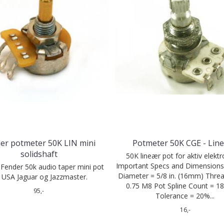
er potmeter 50K LIN mini
Potmeter 50K CGE - Lin
solidshaft
50K lineær pot for aktiv elekt
Important Specs and Dimensions
 Fender 50k audio taper mini pot
Diameter = 5/8 in. (16mm) Threa
r USA Jaguar og Jazzmaster.
0.75 M8 Pot Spline Count = 18
95,-
Tolerance = 20%...
16,-