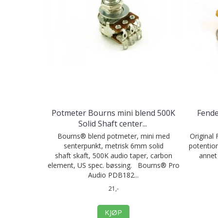
Potmeter Bourns mini blend 500K
Fende
Solid Shaft center
...
Bourns® blend potmeter, mini med
Original
senterpunkt, metrisk 6mm solid
potentiom
shaft skaft, 500K audio taper, carbon
annet
element, US spec. bøssing. Bourns® Pro
Audio PDB182...
21,-
KJØP