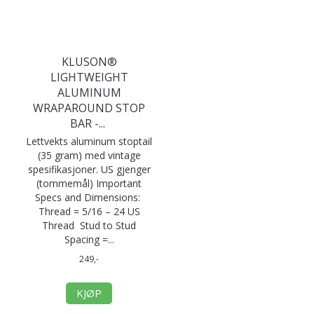
KLUSON®
LIGHTWEIGHT
ALUMINUM
WRAPAROUND STOP
BAR -
...
Lettvekts aluminum stoptail
(35 gram) med vintage
spesifikasjoner. US gjenger
(tommemål) Important
Specs and Dimensions:
Thread = 5/16 – 24 US
Thread Stud to Stud
Spacing =...
249,-
KJØP