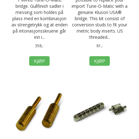
bridge. Gullfinish sadler i
import Tune-O-Matic with a
messing som holdes på
genuine Kluson USA®
plass med en kombinasjon
bridge. This kit consist of
av strengetrykk og at enden
conversion studs to fit your
på intonasjonsskruene går
metric body inserts. US
inn i...
threaded...
358,-
81,-
KJØP
KJØP