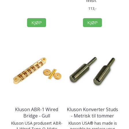
finish.
113,-
KJØP
KJØP
Kluson ABR-1 Wired
Kluson Konverter Studs
Bridge - Gull
- Metrisk til tommer
Kluson USA produsert ABR-
Kluson USA® has made is
1 Wired Tune-O-Matic
possible to replace your