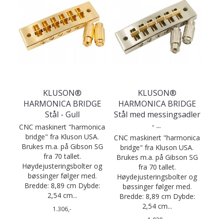
KLUSON®
KLUSON®
HARMONICA BRIDGE
HARMONICA BRIDGE
Stål - Gull
Stål med messingsadler
-
...
CNC maskinert "harmonica
bridge" fra Kluson USA.
CNC maskinert "harmonica
Brukes m.a. på Gibson SG
bridge" fra Kluson USA.
fra 70 tallet.
Brukes m.a. på Gibson SG
Høydejusteringsbolter og
fra 70 tallet.
bøssinger følger med.
Høydejusteringsbolter og
Bredde: 8,89 cm Dybde:
bøssinger følger med.
2,54 cm...
Bredde: 8,89 cm Dybde:
2,54 cm...
1.306,-