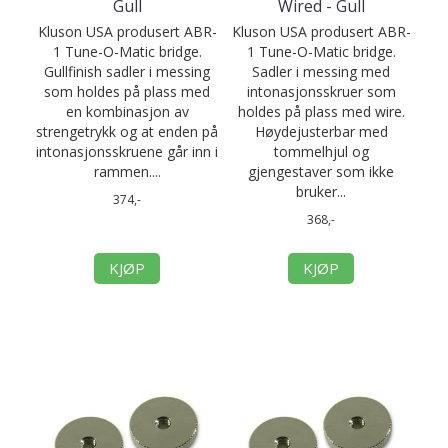
Gull
Wired - Gull
Kluson USA produsert ABR-
Kluson USA produsert ABR-
1 Tune-O-Matic bridge.
1 Tune-O-Matic bridge.
Gullfinish sadler i messing
Sadler i messing med
som holdes på plass med
intonasjonsskruer som
en kombinasjon av
holdes på plass med wire.
strengetrykk og at enden på
Høydejusterbar med
intonasjonsskruene går inn i
tommelhjul og
rammen....
gjengestaver som ikke
bruker...
374,-
368,-
KJØP
KJØP