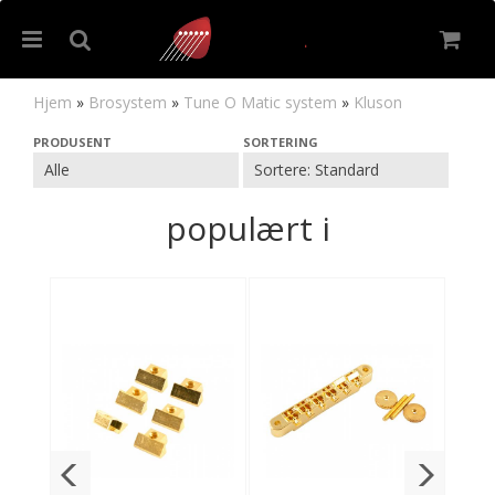
Hjem
»
Brosystem
»
Tune O Matic system
»
Kluson
Kluson
PRODUSENT
SORTERING
Nullstill
populært i
Trykk ENTER for å søke