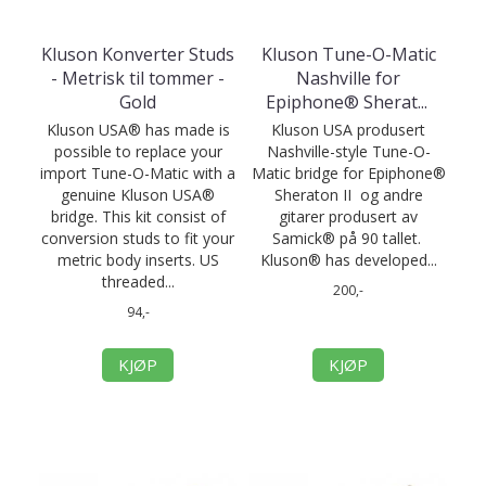
Kluson Konverter Studs
Kluson Tune-O-Matic
- Metrisk til tommer -
Nashville for
Gold
Epiphone® Sherat
...
Kluson USA® has made is
Kluson USA produsert
possible to replace your
Nashville-style Tune-O-
import Tune-O-Matic with a
Matic bridge for Epiphone®
genuine Kluson USA®
Sheraton II og andre
bridge. This kit consist of
gitarer produsert av
conversion studs to fit your
Samick® på 90 tallet.
metric body inserts. US
Kluson® has developed...
threaded...
200,-
94,-
KJØP
KJØP