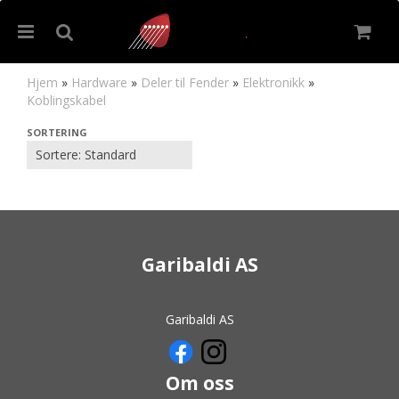
Hjem
»
Hardware
»
Deler til Fender
»
Elektronikk
»
Koblingskabel
Koblingskabel
SORTERING
Nullstill
Viser
0
til
0
(av
0
produkter)
Trykk ENTER for å søke
Garibaldi AS
Garibaldi AS
Om oss