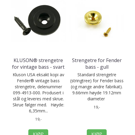
KLUSON® strengetre
Strengetre for Fender
for vintage bass - svart
bass - gull
Kluson USA eksakt kopi av
Standard strengetre
Fender® vintage bass
(stringtree) for Fender bass
strengetre, delenummer
(og mange andre fabrikat).
099-4913-000. Produsert i
9.66mm høyde 19.12mm
stål og leveres med skrue.
diameter
Skrue følger med. Høyde:
19,-
6,35mm...
19,-
KJØP
KJØP