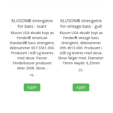
KLUSON® strengetre
KLUSON® strengetre
for bass - svart
for vintage bass - gull
Kluson USA eksakt kopi av
Kluson USA eksakt kopi av
Fender® American
Fender® vintage bass
Standard® bass strengetre,
strengetre, delenummer
delenummer 007-5561-000.
099-4913-000. Produsert i
Produsert i stål og leveres
stål og leveres med skrue.
med skrue. Passer
Skrue følger med. Diameter:
Fenderbasser produsert
19mm Høyde: 6,35mm
etter 2008. Skrue...
23,-
18,-
KJØP
KJØP