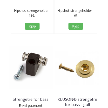
etre
Hipshot strengeholder -
Hipshot strengeholder -
Str
gull
2 strenger - svart
4 strenger - gull
116,-
167,-
Kjøp
Kjøp
Strengetre for bass
KLUSON® strengetre
for bass - gull
Enkel patentert