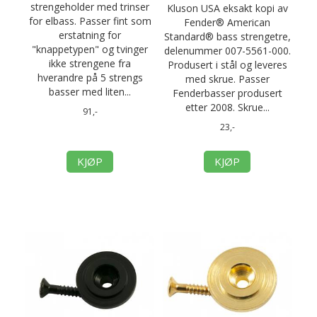
strengeholder med trinser
Kluson USA eksakt kopi av
for elbass. Passer fint som
Fender® American
erstatning for
Standard® bass strengetre,
"knappetypen" og tvinger
delenummer 007-5561-000.
ikke strengene fra
Produsert i stål og leveres
hverandre på 5 strengs
med skrue. Passer
basser med liten...
Fenderbasser produsert
etter 2008. Skrue...
91,-
23,-
KJØP
KJØP