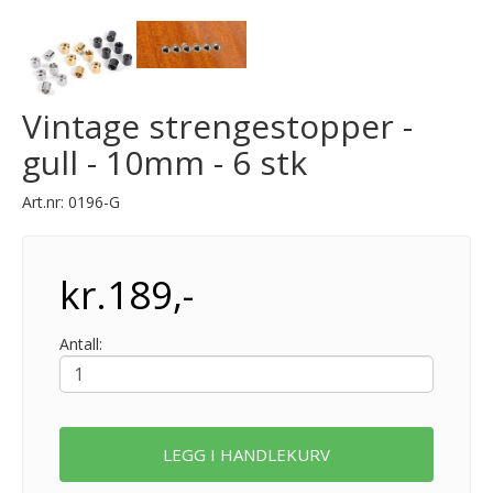
Vintage strengestopper -
gull - 10mm - 6 stk
Art.nr:
0196-G
kr.189,-
Antall:
LEGG I HANDLEKURV