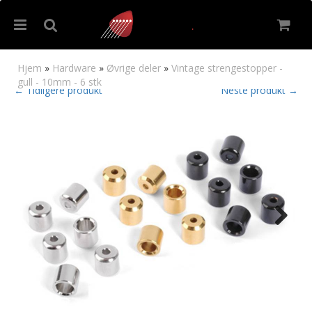
Hjem
»
Hardware
»
Øvrige deler
»
Vintage strengestopper -
gull - 10mm - 6 stk
← Tidligere produkt
Neste produkt →
Nullstill
Trykk ENTER for å søke
Next