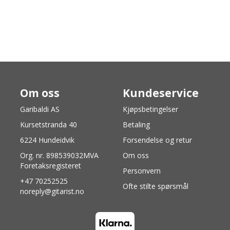
Om oss
Kundeservice
Garibaldi AS
Kjøpsbetingelser
Kursetstranda 40
Betaling
6224 Hundeidvik
Forsendelse og retur
Org. nr. 898539032MVA
Om oss
Foretaksregisteret
Personvern
+47 70252525
Ofte stilte spørsmål
noreply@gitarist.no