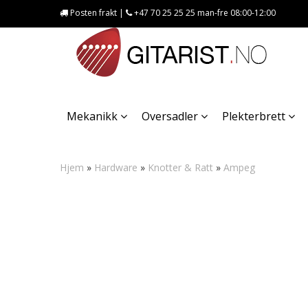
Posten frakt |
+47 70 25 25 25 man-fre 08:00-12:00
Mekanikk
Oversadler
Plekterbrett
Hjem
»
Hardware
»
Knotter & Ratt
»
Ampeg