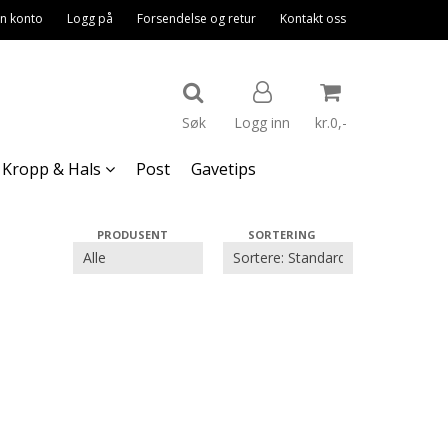
n konto
Logg på
Forsendelse og retur
Kontakt oss
Søk
Logg inn
kr.0,-
Kropp & Hals
Post
Gavetips
Nullstill
PRODUSENT
SORTERING
Trykk ENTER for å søke