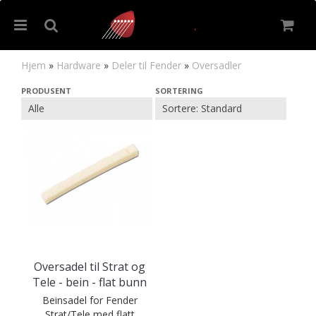
Hjem
»
Hardware
»
Deler til Fender
»
Oversadler
Oversadler
PRODUSENT
SORTERING
Nullstill
Trykk ENTER for å søke
Oversadel til Strat og
Tele - bein - flat bunn
Beinsadel for Fender
Strat/Tele med flatt