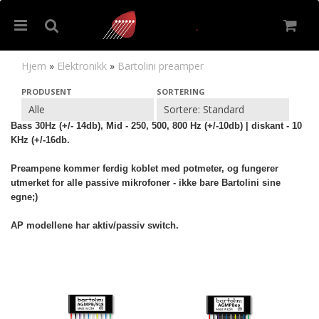
Hjem
»
Elektronikk
»
Bartolini preamper
Bartolini preamper
PRODUSENT
SORTERING
Bartolini Basspreamper fungerer både med 9V og 18V. Frekvenser:
Nullstill
Bass 30Hz (+/- 14db), Mid - 250, 500, 800 Hz (+/-10db) | diskant - 10
KHz (+/-16db.
Trykk ENTER for å søke
Preampene kommer ferdig koblet med potmeter, og fungerer
utmerket for alle passive mikrofoner - ikke bare Bartolini sine
egne;)
AP modellene har aktiv/passiv switch.