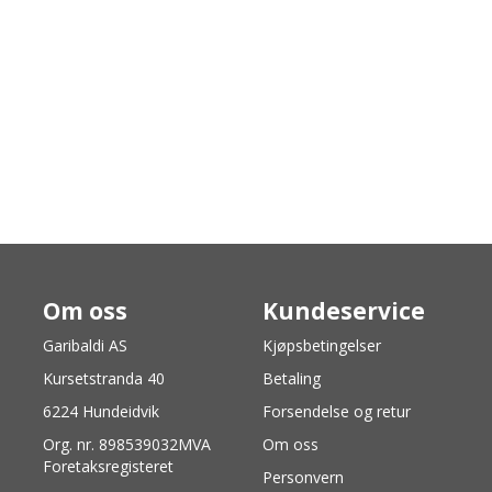
Om oss
Kundeservice
Garibaldi AS
Kjøpsbetingelser
Kursetstranda 40
Betaling
6224 Hundeidvik
Forsendelse og retur
Org. nr. 898539032MVA
Om oss
Foretaksregisteret
Personvern