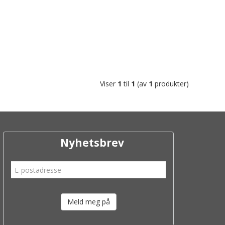
Viser
1
til
1
(av
1
produkter)
Nyhetsbrev
Meld meg på