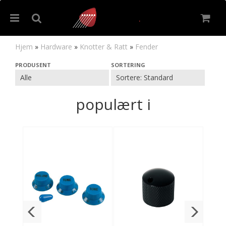
Hjem
»
Hardware
»
Knotter & Ratt
»
Fender
Fender
PRODUSENT
SORTERING
Nullstill
populært i
Trykk ENTER for å søke