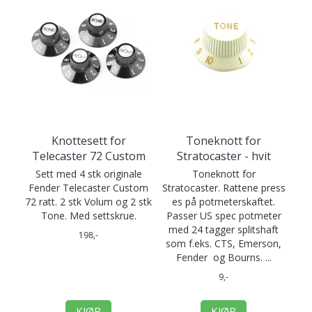
Knottesett for
Toneknott for
Telecaster 72 Custom
Stratocaster - hvit
Sett med 4 stk originale
Toneknott for
Fender Telecaster Custom
Stratocaster. Rattene press
72 ratt. 2 stk Volum og 2 stk
es på potmeterskaftet.
Tone. Med settskrue.
Passer US spec potmeter
med 24 tagger splitshaft
198,-
som f.eks. CTS, Emerson,
Fender og Bourns. ...
9,-
KJØP
KJØP