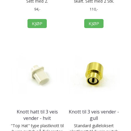
Sett med 2.
skaft. Sett med 2 Stk.
94,-
110,-
KJØP
KJØP
Knott hatt til 3 veis
Knott til 3 veis vender -
vender - hvit
gull
"Top Hat" type plastknott til
Standard gulleloksert