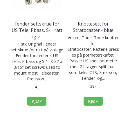
Fender settskrue for
Knottesett for
US Tele, Pbass, S-1 ratt
Stratocaster - blue
og v
...
Volum, Tone, Tone knotter
for
1 stk Original Fender
Stratocaster. Rattene press
settskrue for ratt på vintage
es på potmeterskaftet.
Fender forsterkere, US
Passer US spec potmeter
Tele, P-bass og S-1 8-32 x
med 24 tagger splitshaft
3/16″ set screws used to
som f.eks. CTS, Emerson,
mount most Telecaster,
Fender og...
Precision...
38,-
4,-
KJØP
KJØP