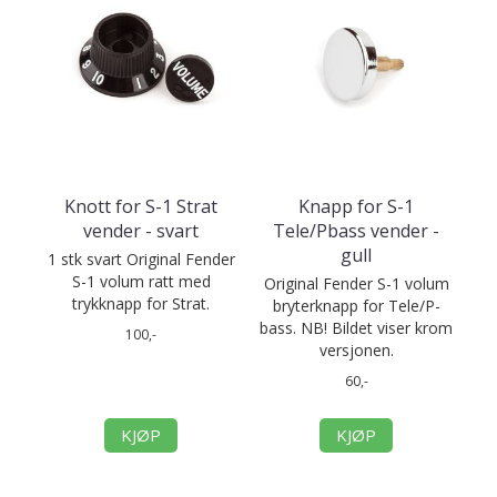
Knott for S-1 Strat
Knapp for S-1
vender - svart
Tele/Pbass vender -
gull
1 stk svart Original Fender
S-1 volum ratt med
Original Fender S-1 volum
trykknapp for Strat.
bryterknapp for Tele/P-
bass. NB! Bildet viser krom
100,-
versjonen.
60,-
KJØP
KJØP