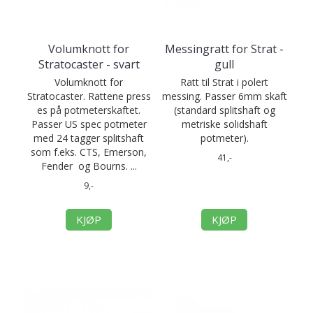
Volumknott for
Messingratt for Strat -
Stratocaster - svart
gull
Volumknott for
Ratt til Strat i polert
Stratocaster. Rattene press
messing. Passer 6mm skaft
es på potmeterskaftet.
(standard splitshaft og
Passer US spec potmeter
metriske solidshaft
med 24 tagger splitshaft
potmeter).
som f.eks. CTS, Emerson,
41,-
Fender og Bourns. ...
9,-
KJØP
KJØP