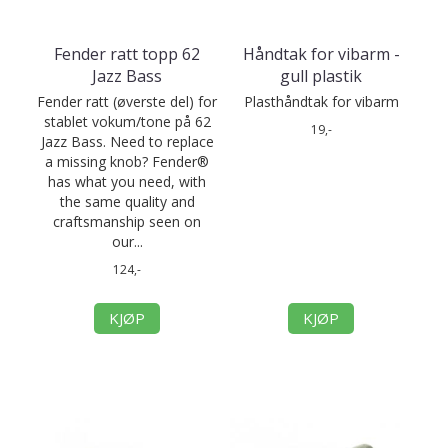
Fender ratt topp 62
Håndtak for vibarm -
Jazz Bass
gull plastik
Fender ratt (øverste del) for
Plasthåndtak for vibarm
stablet vokum/tone på 62
19,-
Jazz Bass. Need to replace
a missing knob? Fender®
has what you need, with
the same quality and
craftsmanship seen on
our...
124,-
KJØP
KJØP