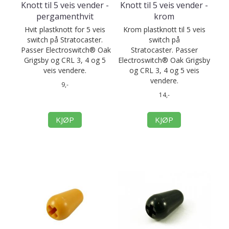
Knott til 5 veis vender -
Knott til 5 veis vender -
pergamenthvit
krom
Hvit plastknott for 5 veis
Krom plastknott til 5 veis
switch på Stratocaster.
switch på
Passer Electroswitch® Oak
Stratocaster. Passer
Grigsby og CRL 3, 4 og 5
Electroswitch® Oak Grigsby
veis vendere.
og CRL 3, 4 og 5 veis
vendere.
9,-
14,-
KJØP
KJØP