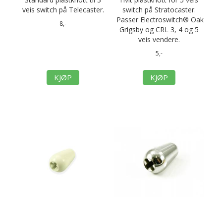
veis switch på Telecaster.
switch på Stratocaster.
Passer Electroswitch® Oak
8,-
Grigsby og CRL 3, 4 og 5
veis vendere.
5,-
KJØP
KJØP