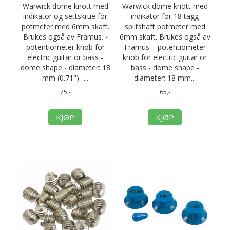
Warwick dome knott med
Warwick dome knott med
indikator og settskrue for
indikator for 18 tagg
potmeter med 6mm skaft.
splitshaft potmeter med
Brukes også av Framus. -
6mm skaft. Brukes også av
potentiometer knob for
Framus. - potentiometer
electric guitar or bass -
knob for electric guitar or
dome shape - diameter: 18
bass - dome shape -
mm (0.71") -...
diameter: 18 mm...
75,-
65,-
KJØP
KJØP