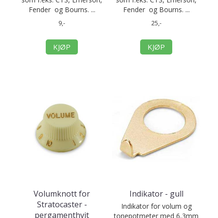
Fender og Bourns. ...
Fender og Bourns. ...
9,-
25,-
KJØP
KJØP
Volumknott for
Indikator - gull
Stratocaster -
Indikator for volum og
pergamenthvit
tonepotmeter med 6,3mm