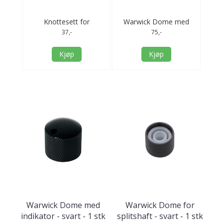
eis
Knottesett for
Warwick Dome med
Knot
Stratocaster - blue
indikator - svart - 1 stk
37,-
75,-
Kjøp
Kjøp
Warwick Dome med
Warwick Dome for
indikator - svart - 1 stk
splitshaft - svart - 1 stk