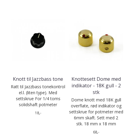
Knott til Jazzbass tone
Knottesett Dome med
indikator - 18K gull - 2
Ratt til Jazzbass tonekontrol
stk
el.l. (liten type). Med
settskrue For 1/4 toms
Dome knott med 18K gull
solidshaft potmeter
overflate, rød indikator og
settskrue for potmeter med
18,-
6mm skaft. Sett med 2
stk. 18 mm x 18 mm
68,-