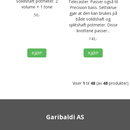
solidshaft potmeter. 2
Telecaster. Passer også til
volume + 1 tone
Precision bass. Settskrue
gjør at den kan brukes på
50,-
både solidshaft og
splitshaft potmeter. Disse
knottene passer...
143,-
KJØP
KJØP
Viser
1
til
48
(av
48
produkter)
Garibaldi AS