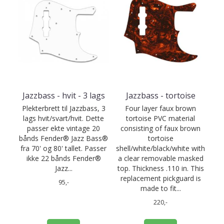
Jazzbass - hvit - 3 lags
Jazzbass - tortoise
Plekterbrett til Jazzbass, 3
Four layer faux brown
lags hvit/svart/hvit. Dette
tortoise PVC material
passer ekte vintage 20
consisting of faux brown
bånds Fender® Jazz Bass®
tortoise
fra 70' og 80' tallet. Passer
shell/white/black/white with
ikke 22 bånds Fender®
a clear removable masked
Jazz...
top. Thickness .110 in. This
replacement pickguard is
95,-
made to fit...
220,-