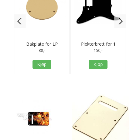
P
Bakplate for LP
Plekterbrett for 1
Fend
em
mikrofonvender - krem
humbucker - sort -
38,-
150,-
ettlags
Kjøp
Kjøp