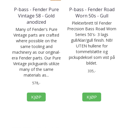
P-bass - Fender Pure
P-bass - Fender Road
Vintage 58 - Gold
Worn 50s - Gull
anodized
Plekterbrett til Fender
Precision Bass Road Worn
Many of Fender's Pure
Series 50's- 3 lags
Vintage parts are crafted
gull/klar/gull finish. NB!
where possible on the
UTEN hullene for
same tooling and
tommelstøtte og
machinery as our original-
pickupdeksel som vist på
era Fender parts. Our Pure
bildet.
Vintage pickguards utilize
many of the same
335,-
materials as...
578,-
KJØP
KJØP