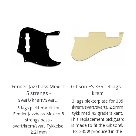
Fender Jazzbass Mexico
Gibson ES 335 - 3 lags -
5 strengs -
krem
svart/krem/svar
...
3 lags plekterplate for 335
(krem/svart/svart). 2,5mm
3 lags plekterbrett for
tykk med 45 graders kant.
Fender Jazzbass Mexico 5
This replacement pickguard
strengs bass -
is made to fit the Gibson®
svart/krem/svart Tykkelse:
ES-335® produced in the
2,21mm