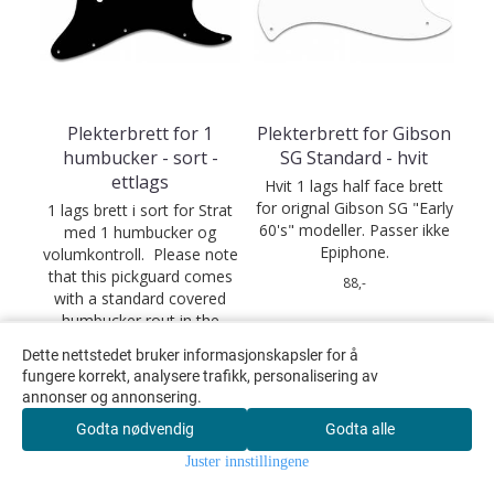
Plekterbrett for 1
Plekterbrett for Gibson
humbucker - sort -
SG Standard - hvit
ettlags
Hvit 1 lags half face brett
for orignal Gibson SG "Early
1 lags brett i sort for Strat
60's" modeller. Passer ikke
med 1 humbucker og
Epiphone.
volumkontroll. Please note
that this pickguard comes
88,-
with a standard covered
humbucker rout in the
bridge position located 3/8
Dette nettstedet bruker informasjonskapsler for å
inch from the...
fungere korrekt, analysere trafikk, personalisering av
150,-
annonser og annonsering.
Godta nødvendig
Godta alle
KJØP
KJØP
Juster innstillingene