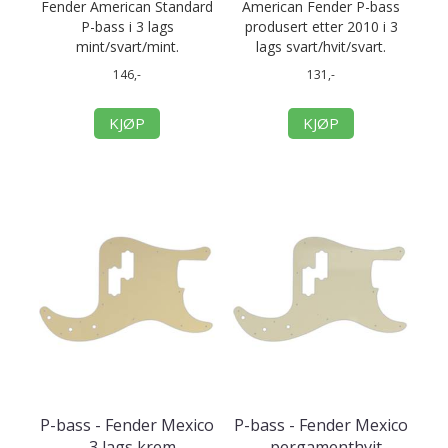
Fender American Standard
American Fender P-bass
P-bass i 3 lags
produsert etter 2010 i 3
mint/svart/mint.
lags svart/hvit/svart.
146,-
131,-
KJØP
KJØP
P-bass - Fender Mexico
P-bass - Fender Mexico
- 3 lags krem
- pergamenthvit