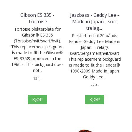
Gibson ES 335 -
Jazzbass - Geddy Lee -
Tortoise
Made in Japan - sort
trelag
...
Tortoise plekterplate for
Gibson® ES 335
Plekterbrett til 20 bånds
(Tortoise/hvit/svart/hvit).
Fender Geddy Lee Made in
This replacement pickguard
Japan. Trelags
is made to fit the Gibson®
svart/pergamenthvit/svart
ES-335® produced in the
This replacement pickguard
1960's. This pickguard does
is made to fit the Fender®
not...
1998-2009 Made In Japan
Geddy Lee...
154,-
229,-
KJØP
KJØP