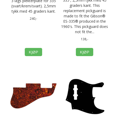
335 , 2,5mm tykk med 45
3 lags plekterplate for 335
graders kant. This
(svart/krem/svart). 2,5mm
replacement pickguard is
tykk med 45 graders kant.
made to fit the Gibson®
240,-
ES-335® produced in the
1960's. This pickguard does
not fit the...
138,-
KJØP
KJØP