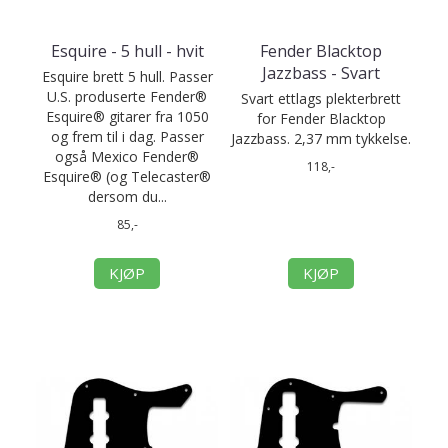
Esquire - 5 hull - hvit
Fender Blacktop
Jazzbass - Svart
Esquire brett 5 hull. Passer
U.S. produserte Fender®
Svart ettlags plekterbrett
Esquire® gitarer fra 1050
for Fender Blacktop
og frem til i dag. Passer
Jazzbass. 2,37 mm tykkelse.
også Mexico Fender®
118,-
Esquire® (og Telecaster®
dersom du...
85,-
KJØP
KJØP