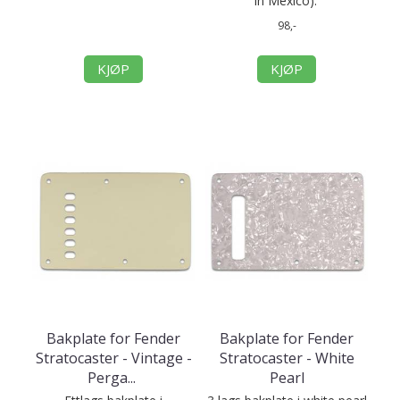
In Mexico).
98,-
KJØP
KJØP
Bakplate for Fender
Bakplate for Fender
Stratocaster - Vintage -
Stratocaster - White
Perga
...
Pearl