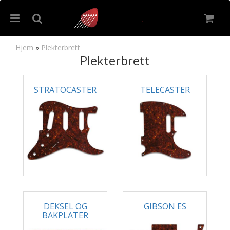
Hjem
»
Plekterbrett
Plekterbrett
Nullstill
STRATOCASTER
TELECASTER
Trykk ENTER for å søke
DEKSEL OG
GIBSON ES
BAKPLATER