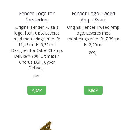
Fender Logo for
Fender Logo Tweed
forsterker
Amp - Svart
Original Fender 70-talls
Original Fender Tweed Amp
logo, liten, CBS. Leveres
logo. Leveres med
med monteringskruer. B:
monteringskruer. B: 7,39cm
11,43cm H: 6,35cm
H: 2,20cm
Designed for Cyber Champ,
209,-
Deluxe™ 900, Ultimate™
Chorus DSP, Cyber
Deluxe,...
108,-
KJØP
KJØP