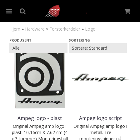
Hjem
»
Hardware
»
Forsterkerdeler
»
Logo
Logo
PRODUSENT
SORTERING
Nullstill
Trykk ENTER for å søke
Ampeg logo - plast
Ampeg logo script
Original Ampeg amp logo i
Original Ampeg amp logo i
plast. 10,16cm X 7,62 cm (4
metall. Tre
x 3 tommer) Monteringshull
monteringspinner på