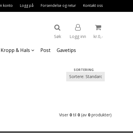
n konto
Logg på
Forsendelse og retur
Kontakt oss
Søk
Logg inn
kr.0,-
Kropp & Hals
Post
Gavetips
Nullstill
SORTERING
Trykk ENTER for å søke
Viser
0
til
0
(av
0
produkter)