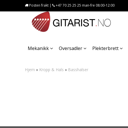
Posten frakt |
+47 70 25 25 25 man-fre 08:00-12:00
Mekanikk
Oversadler
Plekterbrett
Hjem
»
Kropp & Hals
»
Basshalser