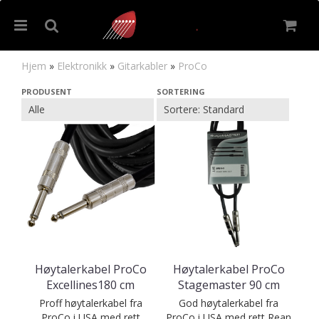
Hjem
»
Elektronikk
»
Gitarkabler
»
ProCo
ProCo
PRODUSENT
SORTERING
Nullstill
Trykk ENTER for å søke
Høytalerkabel ProCo
Høytalerkabel ProCo
Excellines180 cm
Stagemaster 90 cm
Proff høytalerkabel fra
God høytalerkabel fra
ProCo i USA med rett
ProCo i USA med rett Rean