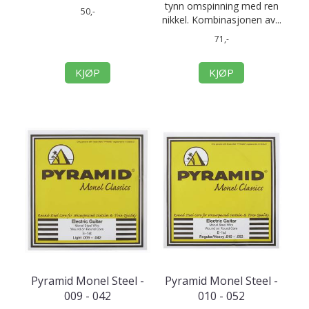
tynn omspinning med ren
50,-
nikkel. Kombinasjonen av...
71,-
KJØP
KJØP
Pyramid Monel Steel -
Pyramid Monel Steel -
009 - 042
010 - 052