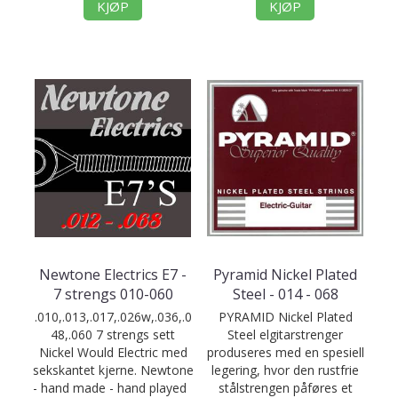
KJØP
KJØP
Newtone Electrics E7 -
Pyramid Nickel Plated
7 strengs 010-060
Steel - 014 - 068
.010,.013,.017,.026w,.036,.0
PYRAMID Nickel Plated
48,.060 7 strengs sett
Steel elgitarstrenger
Nickel Would Electric med
produseres med en spesiell
sekskantet kjerne. Newtone
legering, hvor den rustfrie
- hand made - hand played
stålstrengen påføres et