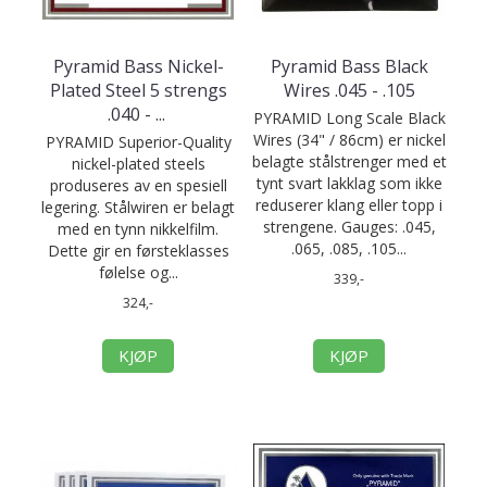
Pyramid Bass Nickel-
Pyramid Bass Black
Plated Steel 5 strengs
Wires .045 - .105
.040 -
...
PYRAMID Long Scale Black
Wires (34" / 86cm) er nickel
PYRAMID Superior-Quality
belagte stålstrenger med et
nickel-plated steels
tynt svart lakklag som ikke
produseres av en spesiell
reduserer klang eller topp i
legering. Stålwiren er belagt
strengene. Gauges: .045,
med en tynn nikkelfilm.
.065, .085, .105...
Dette gir en førsteklasses
følelse og...
339,-
324,-
KJØP
KJØP