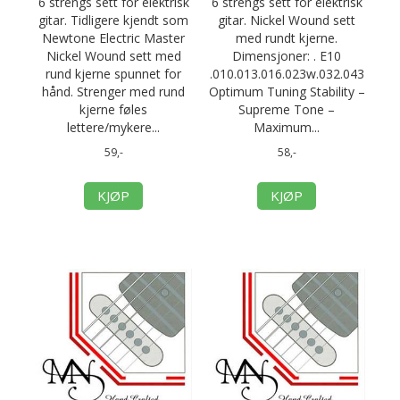
6 strengs sett for elektrisk
6 strengs sett for elektrisk
gitar. Tidligere kjendt som
gitar. Nickel Wound sett
Newtone Electric Master
med rundt kjerne.
Nickel Wound sett med
Dimensjoner: . E10
rund kjerne spunnet for
.010.013.016.023w.032.043
hånd. Strenger med rund
Optimum Tuning Stability –
kjerne føles
Supreme Tone –
lettere/mykere...
Maximum...
59,-
58,-
KJØP
KJØP