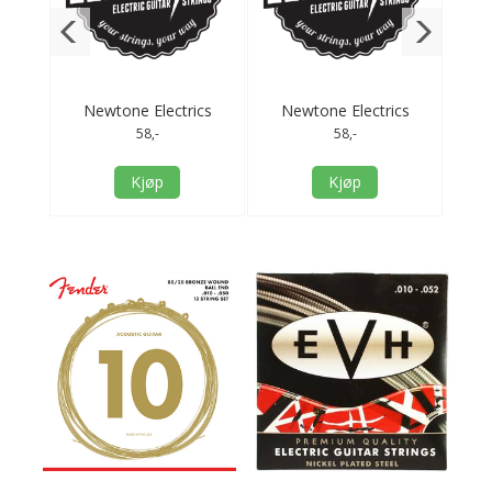
uper
Newtone Electrics
Newtone Electrics
Pyra
Round 010-048
Round 009-046
58,-
58,-
Kjøp
Kjøp