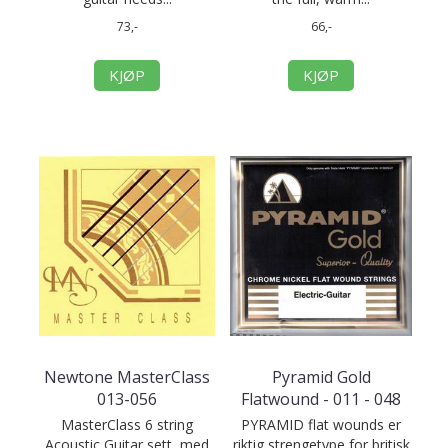
73,-
66,-
KJØP
KJØP
Newtone MasterClass
Pyramid Gold
013-056
Flatwound - 011 - 048
MasterClass 6 string
PYRAMID flat wounds er
Acoustic Guitar sett, med
riktig strengetype for britisk