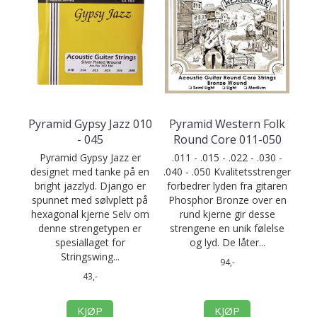
Pyramid Gypsy Jazz 010
Pyramid Western Folk
- 045
Round Core 011-050
Pyramid Gypsy Jazz er
.011 - .015 - .022 - .030 -
designet med tanke på en
.040 - .050 Kvalitetsstrenger
bright jazzlyd. Django er
forbedrer lyden fra gitaren
spunnet med sølvplett på
Phosphor Bronze over en
hexagonal kjerne Selv om
rund kjerne gir desse
denne strengetypen er
strengene en unik følelse
spesiallaget for
og lyd. De låter...
Stringswing...
94,-
43,-
KJØP
KJØP