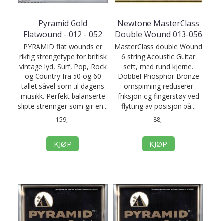
Pyramid Gold
Newtone MasterClass
Flatwound - 012 - 052
Double Wound 013-056
PYRAMID flat wounds er
MasterClass double Wound
riktig strengetype for britisk
6 string Acoustic Guitar
vintage lyd, Surf, Pop, Rock
sett, med rund kjerne.
og Country fra 50 og 60
Dobbel Phosphor Bronze
tallet såvel som til dagens
omspinning reduserer
musikk. Perfekt balanserte
friksjon og fingerstøy ved
slipte strennger som gir en...
flytting av posisjon på...
159,-
88,-
KJØP
KJØP