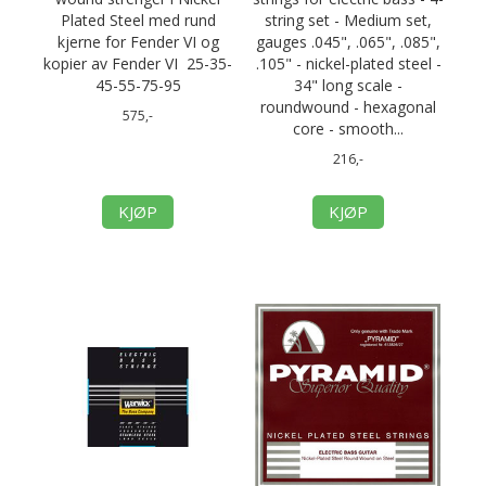
Plated Steel med rund
string set - Medium set,
kjerne for Fender VI og
gauges .045", .065", .085",
kopier av Fender VI 25-35-
.105" - nickel-plated steel -
45-55-75-95
34" long scale -
roundwound - hexagonal
575,-
core - smooth...
216,-
KJØP
KJØP