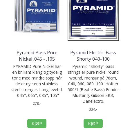
Pyramid Bass Pure
Pyramid Electric Bass
Nickel .045 - .105
Shorty 040-100
PYRAMID Pure Nickel har
Pyramid "Shorty" bass
en brilliant klang og tydelig
strings er pure nickel round
tone med mindre topp når
wound, mensur på 76cm,
de er nye enn stainless
040, 060, 080, 100 Höfner
steel strenger. Lang levetid.
500/1 (Beatle Bass) Fender
045", 065", 085", 105"
Mustang, Gibson EB3,
Danelectro.
278,-
334,-
KJØP
KJØP