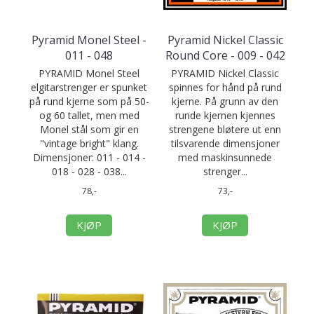
Pyramid Monel Steel -
Pyramid Nickel Classic
011 - 048
Round Core - 009 - 042
PYRAMID Monel Steel
PYRAMID Nickel Classic
elgitarstrenger er spunket
spinnes for hånd på rund
på rund kjerne som på 50-
kjerne. På grunn av den
og 60 tallet, men med
runde kjernen kjennes
Monel stål som gir en
strengene bløtere ut enn
"vintage bright" klang.
tilsvarende dimensjoner
Dimensjoner: 011 - 014 -
med maskinsunnede
018 - 028 - 038...
strenger...
78,-
73,-
KJØP
KJØP