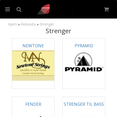
Hjem
»
Rekvisita
»
Strenger
Strenger
Nullstill
NEWTONE
PYRAMID
Trykk ENTER for å søke
FENDER
STRENGER TIL BASS