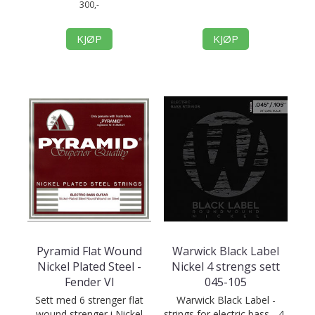
300,-
KJØP
KJØP
Pyramid Flat Wound
Warwick Black Label
Nickel Plated Steel -
Nickel 4 strengs sett
Fender VI
045-105
Sett med 6 strenger flat
Warwick Black Label -
wound strenger i Nickel
strings for electric bass - 4-