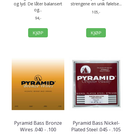
og lyd. De låter balansert
strengene en unik følelse...
og...
105,-
94,-
KJØP
KJØP
Pyramid Bass Bronze
Pyramid Bass Nickel-
Wires .040 - .100
Plated Steel .045 - .105