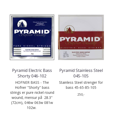
Pyramid Electric Bass
Pyramid Stainless Steel
Shorty 046-102
045-105
HOFNER BASS - The
Stainless Steel strenger for
Hofner "Shorty" bass
bass 45-65-85-105
strings er pure nickel round
250,-
wound, mensur på 28.3"
(72cm), 046w 063w 081w
102w.