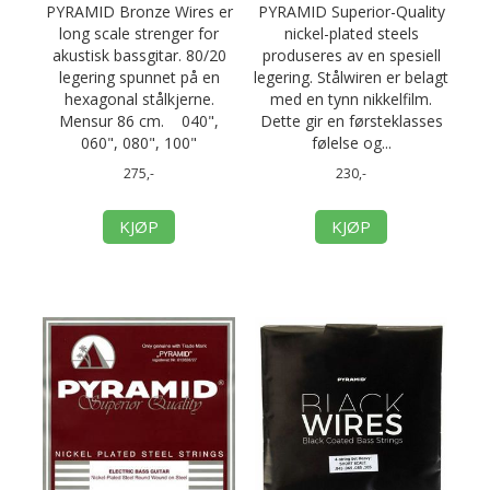
PYRAMID Bronze Wires er
PYRAMID Superior-Quality
long scale strenger for
nickel-plated steels
akustisk bassgitar. 80/20
produseres av en spesiell
legering spunnet på en
legering. Stålwiren er belagt
hexagonal stålkjerne.
med en tynn nikkelfilm.
Mensur 86 cm. 040",
Dette gir en førsteklasses
060", 080", 100"
følelse og...
275,-
230,-
KJØP
KJØP