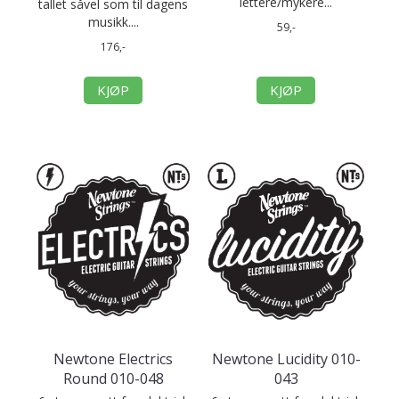
lettere/mykere...
tallet såvel som til dagens
musikk....
59,-
176,-
KJØP
KJØP
Newtone Electrics
Newtone Lucidity 010-
Round 010-048
043