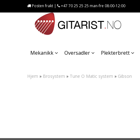
Posten frakt |
+47 70 25 25 25 man-fre 08:00-12:00
Mekanikk
Oversadler
Plekterbrett
Hjem
»
Brosystem
»
Tune O Matic system
»
Gibson