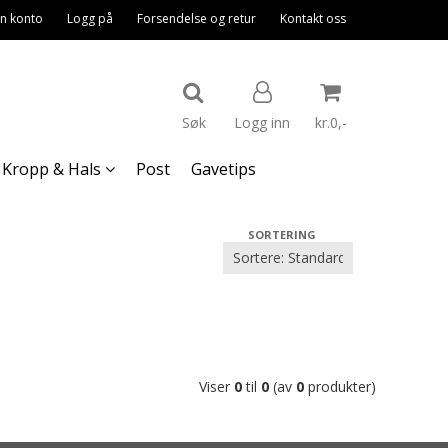
n konto
Logg på
Forsendelse og retur
Kontakt oss
Søk
Logg inn
kr.0,-
Kropp & Hals
Post
Gavetips
Nullstill
SORTERING
Trykk ENTER for å søke
Viser
0
til
0
(av
0
produkter)