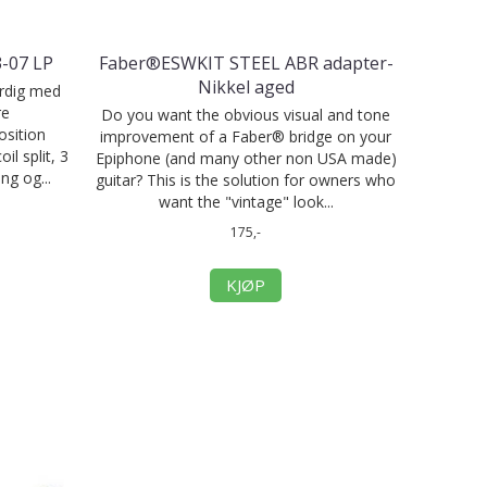
3-07 LP
Faber®ESWKIT STEEL ABR adapter-
Nikkel aged
erdig med
re
Do you want the obvious visual and tone
osition
improvement of a Faber® bridge on your
oil split, 3
Epiphone (and many other non USA made)
ng og...
guitar? This is the solution for owners who
want the "vintage" look...
175,-
KJØP