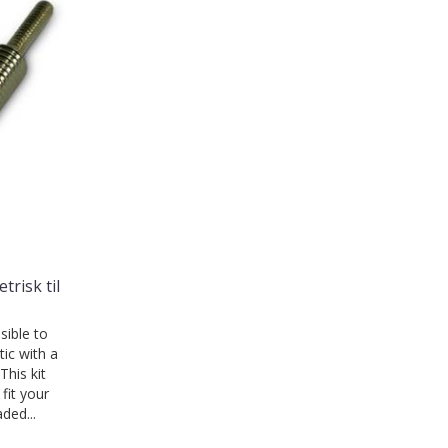
trisk til
ible to
ic with a
his kit
fit your
ded...