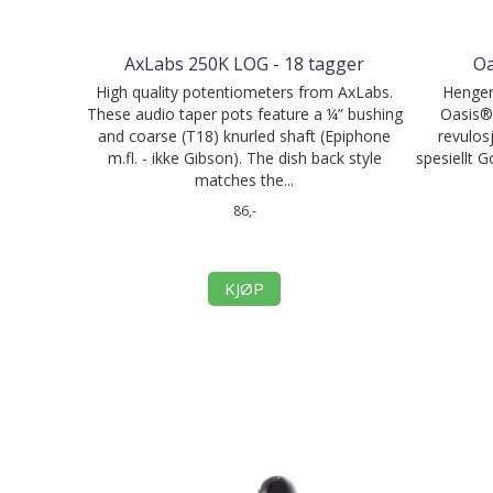
AxLabs 250K LOG - 18 tagger
Oa
High quality potentiometers from AxLabs.
Henger 
These audio taper pots feature a ¼” bushing
Oasis® 
and coarse (T18) knurled shaft (Epiphone
revulos
m.fl. - ikke Gibson). The dish back style
spesiellt 
matches the...
86,-
KJØP