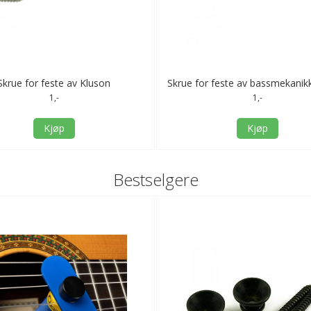
Skrue for feste av Kluson
Skrue for feste av bassmekanikk
Supreme/Deluxe - nikkel
1,-
1,-
Kjøp
Kjøp
Bestselgere