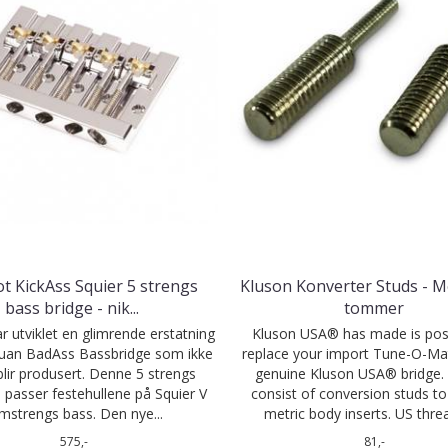
t KickAss Squier 5 strengs
Kluson Konverter Studs - Me
bass bridge - nik
...
tommer
r utviklet en glimrende erstatning
Kluson USA® has made is poss
uan BadAss Bassbridge som ikke
replace your import Tune-O-Mat
blir produsert. Denne 5 strengs
genuine Kluson USA® bridge. T
 passer festehullene på Squier V
consist of conversion studs to 
mstrengs bass. Den nye...
metric body inserts. US threa
575,-
81,-