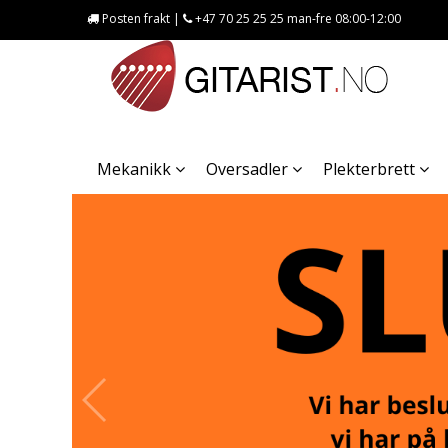
Posten frakt |
+47 70 25 25 25 man-fre 08:00-12:00
Mekanikk
Oversadler
Plekterbrett