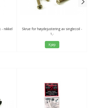
 - nikkel
Skrue for høydejustering av singlecoil -
Fjærer fo
nikkel
1,-
Kjøp