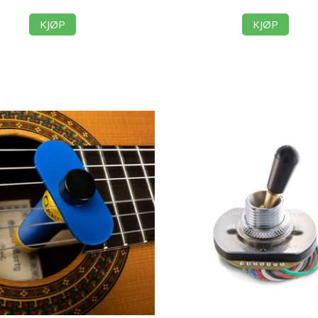
KJØP
KJØP