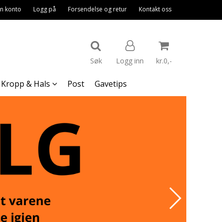
n konto
Logg på
Forsendelse og retur
Kontakt oss
Søk
Logg inn
kr.0,-
Kropp & Hals
Post
Gavetips
Nullstill
Trykk ENTER for å søke