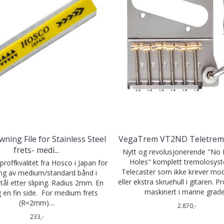
wning File for Stainless Steel
VegaTrem VT2ND Teletrem
frets- medi
...
Nytt og revolusjonerende "No D
Holes" komplett tremolosyst
i proffkvalitet fra Hosco i Japan for
Telecaster som ikke krever mod
ng av medium/standard bånd i
eller ekstra skruehull i gitaren. P
 stål etter sliping. Radius 2mm. En
maskinert i marine grade.
 en fin side. For medium frets
(R=2mm)....
2.870,-
233,-