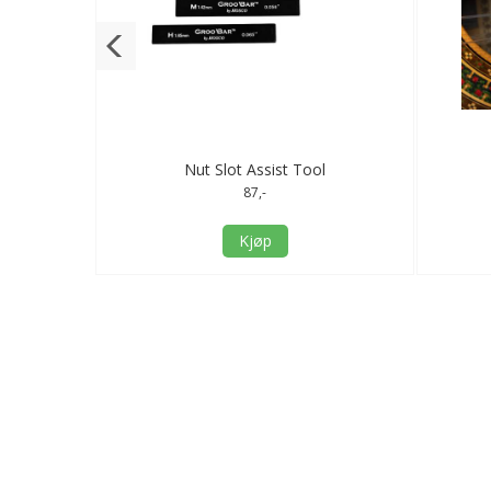
eklut
Nut Slot Assist Tool
87,-
Kjøp