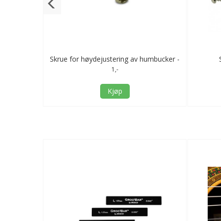
anikk - gull
Skrue for høydejustering av humbucker -
kort - nikkel
1,-
Kjøp