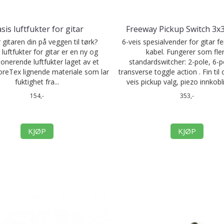
sis luftfukter for gitar
Freeway Pickup Switch 3x
gitaren din på veggen til tørk?
6-veis spesialvender for gitar f
luftfukter for gitar er en ny og
kabel. Fungerer som fle
jonerende luftfukter laget av et
standardswitcher: 2-pole, 6-p
GoreTex lignende materiale som lar
transverse toggle action . Fin til c
fuktighet fra...
veis pickup valg, piezo innkobli
154,-
353,-
KJØP
KJØP